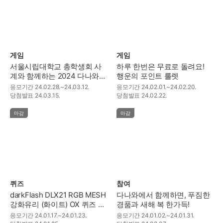
게임
게임
서울시립대학교 총학생회 사
하루 한번은 무료로 돌려요!
계와 함께하는 2024 다나와
행운의 포인트 룰렛
아카데미 페스티벌
응모기간
24.02.28.~24.03.12.
응모기간
24.02.01.~24.02.20.
당첨발표
24.03.15.
당첨발표
24.02.22.
마감
마감
퀴즈
참여
darkFlash DLX21 RGB MESH
다나와에서 함께하면, 푸짐한
강화유리 (화이트) OX 퀴즈 이
경품과 새해 복 한가득!
벤트!
응모기간
24.01.17.~24.01.23.
응모기간
24.01.02.~24.01.31.