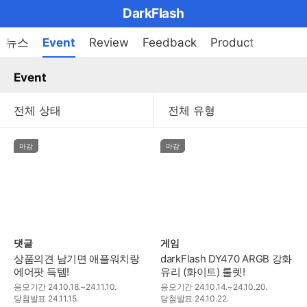
마
DarkFlash
이
브
메
뉴스
Event
Review
Feedback
Product
펼
뉴
랜
쳐
열
Event
드
보
기
기
로
그
메
마감
마감
인
메
뉴
댓글
게임
상품의견 남기면 애플워치랑
darkFlash DY470 ARGB 강화
에어팟 득템!
유리 (화이트) 룰렛!
응모기간
24.10.18.~24.11.10.
응모기간
24.10.14.~24.10.20.
당첨발표
24.11.15.
당첨발표
24.10.22.