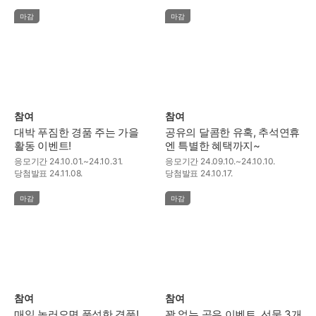
마감
마감
참여
참여
대박 푸짐한 경품 주는 가을
공유의 달콤한 유혹, 추석연휴
활동 이벤트!
엔 특별한 혜택까지~
응모기간
24.10.01.~24.10.31.
응모기간
24.09.10.~24.10.10.
당첨발표
24.11.08.
당첨발표
24.10.17.
마감
마감
참여
참여
매일 놀러오면 풍성한 경품!
꽝 없는 공유 이벤트, 선물 3개