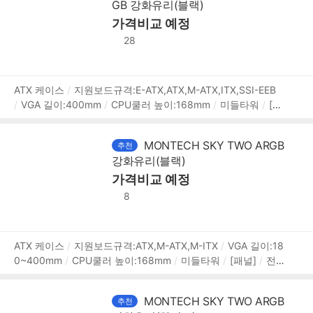
GB 강화유리(블랙)
(W):215mm
깊이(D):500mm
높이(H):460mm
[호환성]
지원파워규격:표준-ATX
가격비교 예정
파워 장착 길이:230mm
파워 위
치:하단후면
[부가기능]
RGB 컨트롤
LED 색상:ARGB
28
상
ATX 케이스
지원보드규격:E-ATX,ATX,M-ATX,ITX,SSI-EEB
VGA 길이:400mm
CPU쿨러 높이:168mm
미들타워
[패
품
널]
전면 패널 타입:메쉬
측면 패널 타입:강화유리
측면 개
정
폐 방식:스윙도어
[쿨러/튜닝]
쿨링팬:총4개
LED팬:4개
보
MONTECH SKY TWO ARGB
추천
후면:120mm LED x1
전면:140mm LED x3
[크기]
너비
강화유리(블랙)
(W):215mm
깊이(D):500mm
높이(H):460mm
[호환성]
지원파워규격:표준-ATX
가격비교 예정
파워 장착 길이:230mm
파워 위
치:하단후면
[부가기능]
RGB 컨트롤
LED 색상:ARGB
8
상
ATX 케이스
지원보드규격:ATX,M-ATX,M-ITX
VGA 길이:18
0~400mm
CPU쿨러 높이:168mm
미들타워
[패널]
전
품
면 패널 타입:강화유리
측면 패널 타입:강화유리
[쿨러/튜
정
닝]
쿨링팬:총4개
LED팬:4개
후면:120mm LED x1
하단:
보
MONTECH SKY TWO ARGB
추천
120mm LED x1
내부 측면:120mm LED x2
[크기]
너비