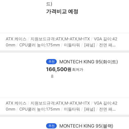
드)
깊이(D):475mm
높이(H):442mm
[호환성]
지원파워규
격:표준-ATX
파워 장착 길이:190mm
가격비교 예정
[부가기능]
LED 색
상:ARGB
상
ATX 케이스
지원보드규격:ATX,M-ATX,M-ITX
VGA 길이:42
0mm
CPU쿨러 높이:175mm
미들타워
[패널]
전면 패널
품
타입:강화유리
측면 패널 타입:강화유리
[쿨러/튜닝]
쿨링
정
팬:총6개
LED팬:6개
후면:120mm LED x1
하단:120mm L
보
MONTECH KING 95(화이트)
추천
ED x3
내부 측면:140mm LED x2
[크기]
너비(W):300mm
166,500
깊이(D):475mm
높이(H):442mm
원
[호환성]
지원파워규
최저가
격:표준-ATX
파워 장착 길이:190mm
[부가기능]
LED 색
8
상:ARGB
상
ATX 케이스
지원보드규격:ATX,M-ATX,M-ITX
VGA 길이:42
0mm
CPU쿨러 높이:175mm
미들타워
[패널]
전면 패널
품
타입:강화유리
측면 패널 타입:강화유리
[크기]
너비(W):3
정
00mm
깊이(D):475mm
높이(H):442mm
[호환성]
지원
보
MONTECH KING 95(블랙)
추천
파워규격:표준-ATX
파워 장착 길이:190mm