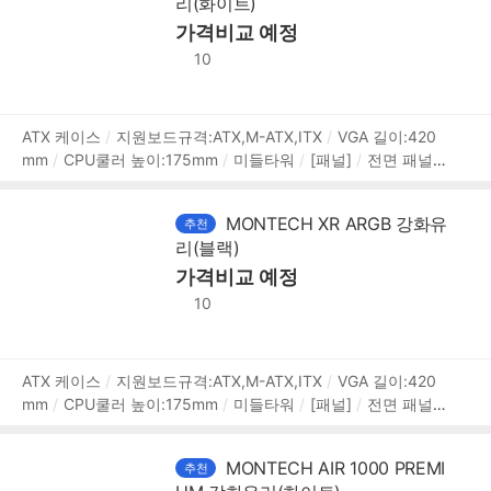
리(화이트)
(W):215mm
깊이(D):430mm
높이(H):490mm
[호환성]
지원파워규격:표준-ATX
가격비교 예정
파워 장착 길이:210mm
파워 위
치:하단후면
[부가기능]
RGB 컨트롤
LED 색상:ARGB
10
상
ATX 케이스
지원보드규격:ATX,M-ATX,ITX
VGA 길이:420
mm
CPU쿨러 높이:175mm
미들타워
[패널]
전면 패널
품
타입:강화유리
측면 패널 타입:강화유리
[쿨러/튜닝]
쿨링
정
팬:총3개
LED팬:3개
후면:120mm LED x1
내부 측면:120
보
MONTECH XR ARGB 강화유
추천
mm LED x2
[크기]
너비(W):230mm
깊이(D):450mm
리(블랙)
높이(H):435mm
[호환성]
지원파워규격:표준-ATX
파워
장착 길이:230mm
파워 위치:하단후면
가격비교 예정
[부가기능]
LED 색
상:ARGB
10
상
ATX 케이스
지원보드규격:ATX,M-ATX,ITX
VGA 길이:420
mm
CPU쿨러 높이:175mm
미들타워
[패널]
전면 패널
품
타입:강화유리
측면 패널 타입:강화유리
[쿨러/튜닝]
쿨링
정
팬:총3개
LED팬:3개
후면:120mm LED x1
내부 측면:120
보
MONTECH AIR 1000 PREMI
추천
mm LED x2
[크기]
너비(W):230mm
깊이(D):450mm