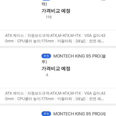
랙)
깊이(D):475mm
높이(H):442mm
[호환성]
지원파워규
격:표준-ATX
파워 장착 길이:190mm
가격비교 예정
[부가기능]
LED 색
상:ARGB
116
상
ATX 케이스
지원보드규격:ATX,M-ATX,M-ITX
VGA 길이:42
0mm
CPU쿨러 높이:175mm
미들타워
[패널]
전면 패널
품
타입:강화유리
측면 패널 타입:강화유리
[쿨러/튜닝]
쿨링
정
팬:총6개
LED팬:6개
후면:120mm LED x1
하단:120mm L
보
MONTECH KING 95 PRO(블
추천
ED x3
내부 측면:140mm LED x2
[크기]
너비(W):300mm
루)
깊이(D):475mm
높이(H):442mm
[호환성]
지원파워규
격:표준-ATX
파워 장착 길이:190mm
가격비교 예정
[부가기능]
LED 색
상:ARGB
4
상
ATX 케이스
지원보드규격:ATX,M-ATX,M-ITX
VGA 길이:42
0mm
CPU쿨러 높이:175mm
미들타워
[패널]
전면 패널
품
타입:강화유리
측면 패널 타입:강화유리
[쿨러/튜닝]
쿨링
정
팬:총6개
LED팬:6개
후면:120mm LED x1
하단:120mm L
보
MONTECH KING 95 PRO(레
추천
ED x3
내부 측면:140mm LED x2
[크기]
너비(W):300mm