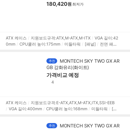
180,420
원
최저가
상
ATX 케이스
지원보드규격:ATX,M-ATX,M-ITX
VGA 길이:42
0mm
CPU쿨러 높이:175mm
미들타워
[패널]
전면 패널
품
타입:강화유리
측면 패널 타입:강화유리
[크기]
너비(W):3
정
00mm
깊이(D):475mm
높이(H):442mm
[호환성]
지원
보
MONTECH SKY TWO GX AR
추천
파워규격:표준-ATX
파워 장착 길이:190mm
GB 강화유리(화이트)
가격비교 예정
4
상
ATX 케이스
지원보드규격:E-ATX,ATX,M-ATX,ITX,SSI-EEB
VGA 길이:400mm
CPU쿨러 높이:168mm
미들타워
[패
품
널]
전면 패널 타입:메쉬
측면 패널 타입:강화유리
측면 개
정
폐 방식:스윙도어
[쿨러/튜닝]
쿨링팬:총4개
LED팬:4개
보
MONTECH SKY TWO GX AR
추천
후면:120mm LED x1
전면:140mm LED x3
[크기]
너비