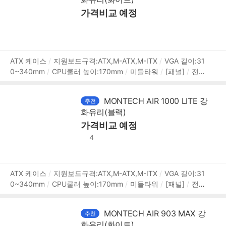
깊이(D):416mm
높이(H):495mm
[호환성]
지원파워규
격:표준-ATX
파워 장착 길이:180mm
가격비교 예정
[부가기능]
RGB 컨
트롤
LED 색상:ARGB
상
ATX 케이스
지원보드규격:ATX,M-ATX,M-ITX
VGA 길이:31
0~340mm
CPU쿨러 높이:170mm
미들타워
[패널]
전면
품
패널 타입:메쉬
측면 패널 타입:강화유리
측면 개폐 방식:스
정
윙도어
[쿨러/튜닝]
쿨링팬:총3개
후면:120mm x1
전면:
보
MONTECH AIR 1000 LITE 강
추천
120mm x2
[크기]
너비(W):220mm
깊이(D):416mm
높
화유리(블랙)
이(H):495mm
[호환성]
지원파워규격:표준-ATX
파워 장
착 길이:180mm
가격비교 예정
4
상
ATX 케이스
지원보드규격:ATX,M-ATX,M-ITX
VGA 길이:31
0~340mm
CPU쿨러 높이:170mm
미들타워
[패널]
전면
품
패널 타입:메쉬
측면 패널 타입:강화유리
측면 개폐 방식:스
정
윙도어
[쿨러/튜닝]
쿨링팬:총3개
후면:120mm x1
전면:
보
MONTECH AIR 903 MAX 강
추천
120mm x2
[크기]
너비(W):220mm
깊이(D):416mm
높
화유리(화이트)