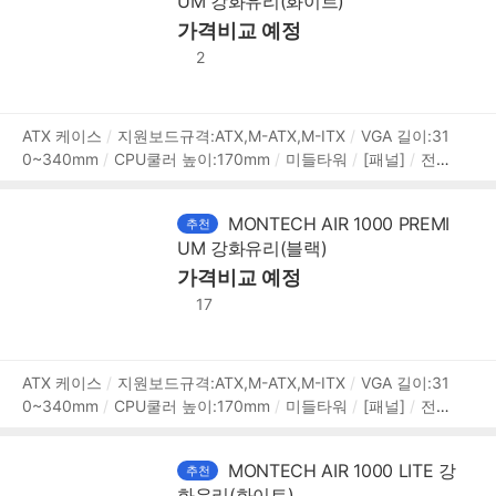
UM 강화유리(화이트)
높이(H):435mm
[호환성]
지원파워규격:표준-ATX
파워
장착 길이:230mm
파워 위치:하단후면
가격비교 예정
[부가기능]
LED 색
상:ARGB
2
상
ATX 케이스
지원보드규격:ATX,M-ATX,M-ITX
VGA 길이:31
0~340mm
CPU쿨러 높이:170mm
미들타워
[패널]
전면
품
패널 타입:메쉬
측면 패널 타입:강화유리
측면 개폐 방식:스
정
윙도어
[쿨러/튜닝]
쿨링팬:총4개
LED팬:4개
후면:120m
보
MONTECH AIR 1000 PREMI
추천
m LED x1
전면:140mm LED x3
[크기]
너비(W):220mm
UM 강화유리(블랙)
깊이(D):416mm
높이(H):495mm
[호환성]
지원파워규
격:표준-ATX
파워 장착 길이:180mm
가격비교 예정
[부가기능]
RGB 컨
트롤
LED 색상:ARGB
17
상
ATX 케이스
지원보드규격:ATX,M-ATX,M-ITX
VGA 길이:31
0~340mm
CPU쿨러 높이:170mm
미들타워
[패널]
전면
품
패널 타입:메쉬
측면 패널 타입:강화유리
측면 개폐 방식:스
정
윙도어
[쿨러/튜닝]
쿨링팬:총4개
LED팬:4개
후면:120m
보
MONTECH AIR 1000 LITE 강
추천
m LED x1
전면:140mm LED x3
[크기]
너비(W):220mm
화유리(화이트)