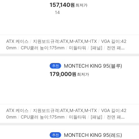
157,140
원
최저가
14
상
ATX 케이스
지원보드규격:ATX,M-ATX,M-ITX
VGA 길이:42
0mm
CPU쿨러 높이:175mm
미들타워
[패널]
전면 패널
품
타입:강화유리
측면 패널 타입:강화유리
[크기]
너비(W):3
정
00mm
깊이(D):475mm
높이(H):442mm
[호환성]
지원
보
MONTECH KING 95(블루)
추천
파워규격:표준-ATX
파워 장착 길이:190mm
179,000
원
최저가
상
ATX 케이스
지원보드규격:ATX,M-ATX,M-ITX
VGA 길이:42
0mm
CPU쿨러 높이:175mm
미들타워
[패널]
전면 패널
품
타입:강화유리
측면 패널 타입:강화유리
[크기]
너비(W):3
정
00mm
깊이(D):475mm
높이(H):442mm
[호환성]
지원
보
MONTECH KING 95(레드)
추천
파워규격:표준-ATX
파워 장착 길이:190mm