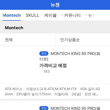
마
뉴젠
이
브
메
Montech
SKULL
케이블
· 커뮤니티
· 뉴젠이벤트
펼
뉴
랜
쳐
열
Montech
드
보
기
기
로
그
메
MONTECH KING 95 PRO(화
추천
인
이트)
가격비교 예정
메
183
뉴
상
ATX 케이스
지원보드규격:ATX,M-ATX,M-ITX
VGA 길이:42
0mm
CPU쿨러 높이:175mm
미들타워
[패널]
전면 패널
품
타입:강화유리
측면 패널 타입:강화유리
[쿨러/튜닝]
쿨링
정
팬:총6개
LED팬:6개
후면:120mm LED x1
하단:120mm L
보
MONTECH KING 95 PRO(블
추천
ED x3
내부 측면:140mm LED x2
[크기]
너비(W):300mm