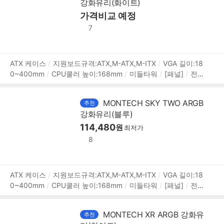
강화유리(화이트)
(W):215mm
깊이(D):430mm
높이(H):490mm
[호환성]
지원파워규격:표준-ATX
가격비교 예정
파워 장착 길이:210mm
파워 위
치:하단후면
[부가기능]
RGB 컨트롤
LED 색상:ARGB
7
상
ATX 케이스
지원보드규격:ATX,M-ATX,M-ITX
VGA 길이:18
0~400mm
CPU쿨러 높이:168mm
미들타워
[패널]
전
품
면 패널 타입:강화유리
측면 패널 타입:강화유리
[쿨러/튜
정
닝]
쿨링팬:총4개
LED팬:4개
후면:120mm LED x1
하단:
보
MONTECH SKY TWO ARGB
추천
120mm LED x1
내부 측면:120mm LED x2
[크기]
너비
강화유리(블루)
(W):215mm
깊이(D):430mm
높이(H):490mm
[호환성]
지원파워규격:표준-ATX
114,480
파워 장착 길이:210mm
파워 위
원
최저가
치:하단후면
[부가기능]
RGB 컨트롤
LED 색상:ARGB
8
상
ATX 케이스
지원보드규격:ATX,M-ATX,M-ITX
VGA 길이:18
0~400mm
CPU쿨러 높이:168mm
미들타워
[패널]
전
품
면 패널 타입:강화유리
측면 패널 타입:강화유리
[쿨러/튜
정
닝]
쿨링팬:총4개
LED팬:4개
후면:120mm LED x1
하단:
보
MONTECH XR ARGB 강화유
추천
120mm LED x1
내부 측면:120mm LED x2
[크기]
너비