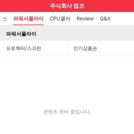
마
주식회사 앱코
이
브
메
이스
파워서플라이
CPU쿨러
Review
Q&A
펼
뉴
랜
쳐
열
파워서플라이
드
보
기
기
로
그
메
인
메
뉴
콘텐츠 준비 중입니다.