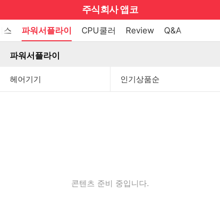
마
주식회사 앱코
이
브
메
이스
파워서플라이
CPU쿨러
Review
Q&A
펼
뉴
랜
쳐
열
파워서플라이
드
보
기
기
로
그
메
인
메
뉴
콘텐츠 준비 중입니다.