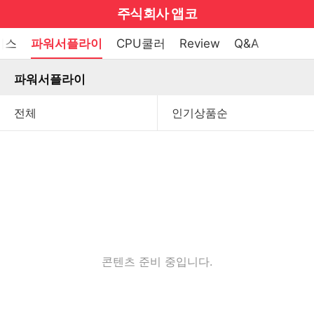
마
주식회사 앱코
이
브
메
이스
파워서플라이
CPU쿨러
Review
Q&A
펼
뉴
랜
쳐
열
파워서플라이
드
보
기
기
로
그
메
인
메
뉴
콘텐츠 준비 중입니다.