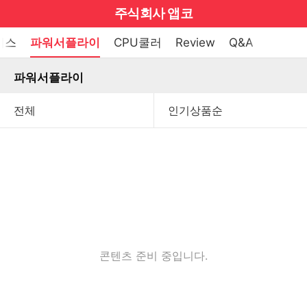
마
주식회사 앱코
이
브
메
이스
파워서플라이
CPU쿨러
Review
Q&A
펼
뉴
랜
쳐
열
파워서플라이
드
보
기
기
로
그
메
인
메
뉴
콘텐츠 준비 중입니다.