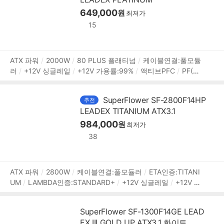
Ie 6핀:5개
SATA:14개
IDE 4핀:5개
FDD:2개
[부가기능]
팬리스모드
자동 팬 조절
649,000
프리볼트
원
최저가
15
상
ATX 파워
2000W
80 PLUS 플래티넘
케이블연결:풀모듈
러
+12V 싱글레일
+12V 가용률:99%
액티브PFC
PF(역
품
률):99%
140mm 팬
깊이:225mm
무상 7년
[커넥터]
정
메인전원:24핀(20+4)
보조전원:(4+4)핀x2
PCIe 16핀(12+
보
SuperFlower SF-2800F14HP
추천
4):12V2x6 4개
PCIe 8핀(6+2):6개
PCIe 6핀:2개
SATA:1
LEADEX TITANIUM ATX3.1
6개
IDE 4핀:6개
FDD:2개
[부가기능]
자동 팬 조절
대
기전력 1W 미만
플랫케이블
984,000
[변경사항]
원
최저가
38
상
ATX 파워
2800W
케이블연결:풀모듈러
ETA인증:TITANI
UM
LAMBDA인증:STANDARD+
+12V 싱글레일
+12V 가
품
용률:99%
140mm 팬
깊이:200 mm
무상 10년
[커넥터]
정
메인전원:24핀(20+4)
보조전원:(4+4)핀x2
PCIe 16핀(12
보
SuperFlower SF-1300F14GE LEAD
+4):12V2x6 4개
PCIe 8핀(6+2):6개
SATA:16개
IDE 4핀:
EX III GOLD UP ATX3.1 화이트