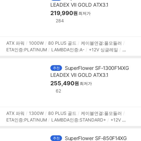
LEADEX VII GOLD ATX3.1
2):3개
SATA:12개
IDE 4핀:4개
[부가기능]
팬리스모드
자동 팬 조절
프리볼트
219,990
플랫케이블
[변경사항]
원
최저가
284
상
ATX 파워
1000W
80 PLUS 골드
케이블연결:풀모듈러
ETA인증:PLATINUM
LAMBDA인증:A-
+12V 싱글레일
+1
품
2V 가용률:99%
액티브PFC
PF(역률):99%
140mm
깊
정
이:150mm
무상 10년
[커넥터]
메인전원:24핀(20+4)
보
보
SuperFlower SF-1300F14XG
추천
조전원:(4+4)핀x2
PCIe 16핀(12+4):12VHPWR 1개
PCIe 8
LEADEX VII GOLD ATX3.1
핀(6+2):4개
SATA:12개
IDE 4핀:4개
[부가기능]
팬리스
모드
자동 팬 조절
프리볼트
255,490
플랫케이블
[변경사항]
원
최저가
62
상
ATX 파워
1300W
80 PLUS 골드
케이블연결:풀모듈러
ETA인증:PLATINUM
LAMBDA인증:STANDARD+
+12V 싱
품
글레일
+12V 가용률:99%
액티브PFC
PF(역률):99%
14
정
0mm
깊이:150mm
무상 10년
[커넥터]
메인전원:24핀(2
보
SuperFlower SF-850F14XG
추천
0+4)
보조전원:(4+4)핀x2
PCIe 16핀(12+4):12V2x6 2개