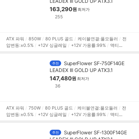
LEADEX III GOLD UP ATX3.1
개
IDE 4핀:4개
[부가기능]
팬리스모드
자동 팬 조절
프
리볼트
플랫케이블
163,290
원
최저가
255
상
ATX 파워
850W
80 PLUS 골드
케이블연결:풀모듈러
전
압변동:±0.5%
+12V 싱글레일
+12V 가용률:99%
액티브P
품
FC
PF(역률):99%
140mm 팬
깊이:150mm
무상 10년
정
[커넥터]
메인전원:24핀(20+4)
보조전원:(4+4)핀x2
PCIe
보
SuperFlower SF-750F14GE
추천
16핀(12+4):12V2x6 1개
PCIe 8핀(6+2):3개
SATA:8개
I
LEADEX III GOLD UP ATX3.1
DE 4핀:4개
[부가기능]
팬리스모드
자동 팬 조절
프리볼
트
플랫케이블
147,480
원
최저가
36
상
ATX 파워
750W
80 PLUS 골드
케이블연결:풀모듈러
전
압변동:±0.5%
+12V 싱글레일
+12V 가용률:99%
액티브P
품
FC
PF(역률):99%
140mm 팬
깊이:150mm
무상 10년
정
[커넥터]
메인전원:24핀(20+4)
보조전원:(4+4)핀x2
PCIe
보
SuperFlower SF-1300F14GE
추천
16핀(12+4):12V2x6 1개
PCIe 8핀(6+2):2개
SATA:6개
I