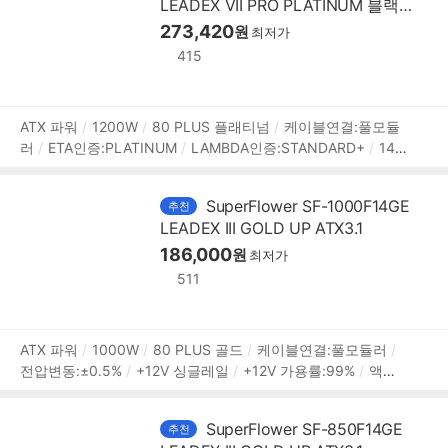
LEADEX VII PRO PLATINUM 블랙
팬리스모드
프리볼트
[변경사항]
ATX3.1
273,420
원
최저가
415
상
ATX 파워
1200W
80 PLUS 플래티넘
케이블연결:풀모듈
러
ETA인증:PLATINUM
LAMBDA인증:STANDARD+
140
품
mm
깊이:150mm
무상 12년
[커넥터]
메인전원:24핀(20
정
+4)
보조전원:(4+4)핀x2
PCIe 16핀(12+4):12V2x6 2개
보
SuperFlower SF-1000F14GE
추천
PCIe 8핀(6+2):4개
SATA:12개
IDE 4핀:4개
[부가기능]
LEADEX III GOLD UP ATX3.1
팬리스모드
프리볼트
[변경사항]
186,000
원
최저가
511
상
ATX 파워
1000W
80 PLUS 골드
케이블연결:풀모듈러
전압변동:±0.5%
+12V 싱글레일
+12V 가용률:99%
액티
품
브PFC
PF(역률):99%
140mm 팬
깊이:150mm
무상 10
정
년
[커넥터]
메인전원:24핀(20+4)
보조전원:(4+4)핀x2
보
SuperFlower SF-850F14GE
추천
PCIe 16핀(12+4):12V2x6 1개
PCIe 8핀(6+2):4개
SATA:8