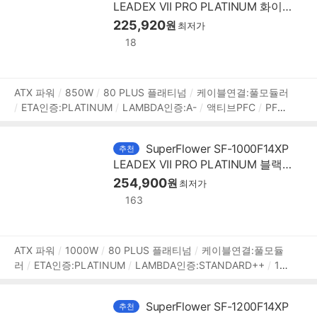
LEADEX VII PRO PLATINUM 화이
프리볼트
[변경사항]
트 ATX3.1
225,920
원
최저가
18
상
ATX 파워
850W
80 PLUS 플래티넘
케이블연결:풀모듈러
ETA인증:PLATINUM
LAMBDA인증:A-
액티브PFC
PF
품
(역률):99%
140mm
깊이:150mm
무상 12년
[커넥터]
정
메인전원:24핀(20+4)
보조전원:(4+4)핀x2
PCIe 16핀(12+
보
SuperFlower SF-1000F14XP
추천
4):12V2x6 1개
PCIe 8핀(6+2):3개
SATA:12개
IDE 4핀:4
LEADEX VII PRO PLATINUM 블랙
개
[부가기능]
팬리스모드
프리볼트
ATX3.1
254,900
원
최저가
163
상
ATX 파워
1000W
80 PLUS 플래티넘
케이블연결:풀모듈
러
ETA인증:PLATINUM
LAMBDA인증:STANDARD++
14
품
0mm
깊이:150mm
무상 12년
[커넥터]
메인전원:24핀(2
정
0+4)
보조전원:(4+4)핀x2
PCIe 16핀(12+4):12V2x6 1개
보
SuperFlower SF-1200F14XP
추천
PCIe 8핀(6+2):4개
SATA:12개
IDE 4핀:4개
[부가기능]