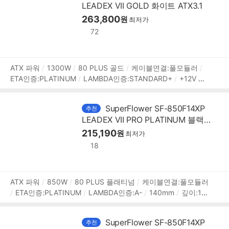
LEADEX VII GOLD 화이트 ATX3.1
핀(6+2):4개
SATA:12개
IDE 4핀:4개
[부가기능]
팬리스
모드
자동 팬 조절
프리볼트
263,800
플랫케이블
[변경사항]
원
최저가
72
상
ATX 파워
1300W
80 PLUS 골드
케이블연결:풀모듈러
ETA인증:PLATINUM
LAMBDA인증:STANDARD+
+12V 싱
품
글레일
+12V 가용률:99%
액티브PFC
PF(역률):99%
14
정
0mm
깊이:150mm
무상 10년
[커넥터]
메인전원:24핀(2
보
SuperFlower SF-850F14XP
추천
0+4)
보조전원:(4+4)핀x2
PCIe 16핀(12+4):12V2x6 2개
LEADEX VII PRO PLATINUM 블랙
PCIe 8핀(6+2):4개
SATA:12개
IDE 4핀:4개
[부가기능]
ATX3.1
팬리스모드
자동 팬 조절
215,190
프리볼트
플랫케이블
[변경사
원
최저가
항]
18
상
ATX 파워
850W
80 PLUS 플래티넘
케이블연결:풀모듈러
ETA인증:PLATINUM
LAMBDA인증:A-
140mm
깊이:15
품
0mm
무상 12년
[커넥터]
메인전원:24핀(20+4)
보조전
정
원:(4+4)핀x2
PCIe 16핀(12+4):12V2x6 1개
PCIe 8핀(6+
보
SuperFlower SF-850F14XP
추천
2):3개
SATA:12개
IDE 4핀:4개
[부가기능]
팬리스모드