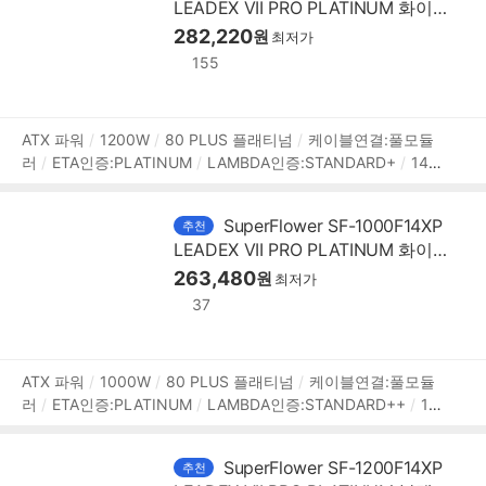
LEADEX VII PRO PLATINUM 화이
팬리스모드
프리볼트
[변경사항]
트 ATX3.1
282,220
원
최저가
155
상
ATX 파워
1200W
80 PLUS 플래티넘
케이블연결:풀모듈
러
ETA인증:PLATINUM
LAMBDA인증:STANDARD+
140
품
mm
깊이:150mm
무상 12년
[커넥터]
메인전원:24핀(20
정
+4)
보조전원:(4+4)핀x2
PCIe 16핀(12+4):12V2x6 2개
보
SuperFlower SF-1000F14XP
추천
PCIe 8핀(6+2):4개
SATA:12개
IDE 4핀:4개
[부가기능]
LEADEX VII PRO PLATINUM 화이
팬리스모드
프리볼트
[변경사항]
트 ATX3.1
263,480
원
최저가
37
상
ATX 파워
1000W
80 PLUS 플래티넘
케이블연결:풀모듈
러
ETA인증:PLATINUM
LAMBDA인증:STANDARD++
14
품
0mm
깊이:150mm
무상 12년
[커넥터]
메인전원:24핀(2
정
0+4)
보조전원:(4+4)핀x2
PCIe 16핀(12+4):12V2x6 1개
보
SuperFlower SF-1200F14XP
추천
PCIe 8핀(6+2):4개
SATA:12개
IDE 4핀:4개
[부가기능]