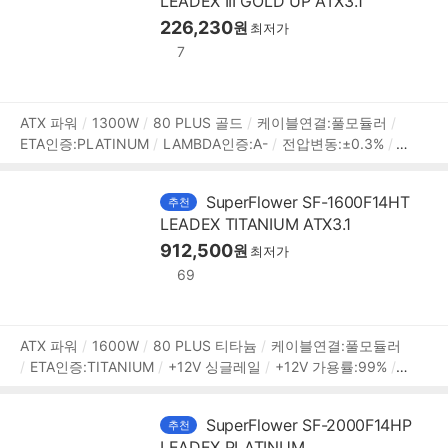
LEADEX III GOLD UP ATX3.1
DE 4핀:4개
[부가기능]
팬리스모드
자동 팬 조절
프리볼
트
플랫케이블
226,230
원
최저가
7
상
ATX 파워
1300W
80 PLUS 골드
케이블연결:풀모듈러
ETA인증:PLATINUM
LAMBDA인증:A-
전압변동:±0.3%
+
품
12V 싱글레일
+12V 가용률:99%
140mm 팬
깊이:150mm
정
무상 10년
[커넥터]
메인전원:24핀
보조전원:(4+4)핀x2
보
SuperFlower SF-1600F14HT
추천
PCIe 16핀(12+4):12V2x6 1개
PCIe 8핀(6+2):4개
SATA:
LEADEX TITANIUM ATX3.1
8개
IDE 4핀:4개
[부가기능]
팬리스모드
자동 팬 조절
프리볼트
플랫케이블
912,500
원
최저가
69
상
ATX 파워
1600W
80 PLUS 티타늄
케이블연결:풀모듈러
ETA인증:TITANIUM
+12V 싱글레일
+12V 가용률:99%
품
액티브PFC
PF(역률):99%
140mm 팬
깊이:220mm
무
정
상 12년
[커넥터]
메인전원:24핀(20+4)
보조전원:(4+4)핀
보
SuperFlower SF-2000F14HP
추천
x2
PCIe 16핀(12+4):12V2x6 2개
PCIe 8핀(6+2):5개
PC
LEADEX PLATINUM