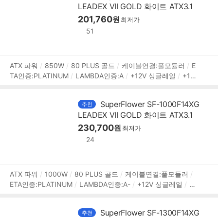
LEADEX VII GOLD 화이트 ATX3.1
PCIe 8핀(6+2):4개
SATA:12개
IDE 4핀:4개
[부가기능]
팬리스모드
자동 팬 조절
201,760
프리볼트
플랫케이블
[변경사
원
최저가
항]
51
상
ATX 파워
850W
80 PLUS 골드
케이블연결:풀모듈러
E
TA인증:PLATINUM
LAMBDA인증:A
+12V 싱글레일
+12V
품
가용률:99%
액티브PFC
PF(역률):99%
140mm
깊이:15
정
0mm
무상 10년
[커넥터]
메인전원:24핀(20+4)
보조전
보
SuperFlower SF-1000F14XG
추천
원:(4+4)핀x2
PCIe 16핀(12+4):12VHPWR 1개
PCIe 8핀(6
LEADEX VII GOLD 화이트 ATX3.1
+2):3개
SATA:12개
IDE 4핀:4개
[부가기능]
팬리스모드
자동 팬 조절
프리볼트
230,700
플랫케이블
[변경사항]
원
최저가
24
상
ATX 파워
1000W
80 PLUS 골드
케이블연결:풀모듈러
ETA인증:PLATINUM
LAMBDA인증:A-
+12V 싱글레일
+1
품
2V 가용률:99%
액티브PFC
PF(역률):99%
140mm
깊
정
이:150mm
무상 10년
[커넥터]
메인전원:24핀(20+4)
보
보
SuperFlower SF-1300F14XG
추천
조전원:(4+4)핀x2
PCIe 16핀(12+4):12VHPWR 1개
PCIe 8