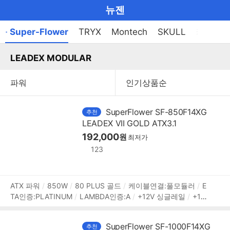
마
뉴젠
이
브
메
· Super-Flower
TRYX
Montech
SKULL
케이블
펼
뉴
랜
쳐
열
LEADEX MODULAR
드
보
기
기
로
그
메
SuperFlower SF-850F14XG
추천
인
LEADEX VII GOLD ATX3.1
192,000
원
메
최저가
123
뉴
상
ATX 파워
850W
80 PLUS 골드
케이블연결:풀모듈러
E
TA인증:PLATINUM
LAMBDA인증:A
+12V 싱글레일
+12V
품
가용률:99%
액티브PFC
PF(역률):99%
140mm
깊이:15
정
0mm
무상 10년
[커넥터]
메인전원:24핀(20+4)
보조전
보
SuperFlower SF-1000F14XG
추천
원:(4+4)핀x2
PCIe 16핀(12+4):12V2x6 1개
PCIe 8핀(6+